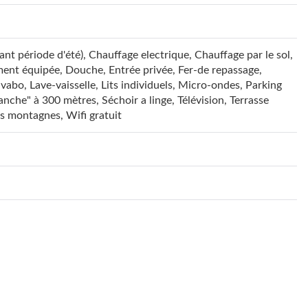
nt période d'été)
,
Chauffage electrique
,
Chauffage par le sol
,
ment équipée
,
Douche
,
Entrée privée
,
Fer-de repassage
,
avabo
,
Lave-vaisselle
,
Lits individuels
,
Micro-ondes
,
Parking
anche" à 300 mètres
,
Séchoir a linge
,
Télévision
,
Terrasse
es montagnes
,
Wifi gratuit