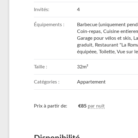
Invités:
4
Équipements :
Barbecue (uniquement penda
Coin-repas
,
Cuisine entiere
Garage pour vélos et skis
,
L
graduit
,
Restaurant "La Rom
équipéee
,
Toilette
,
Vue sur l
Taille :
32m²
Catégories :
Appartement
Prix à partir de:
€
85
par nuit