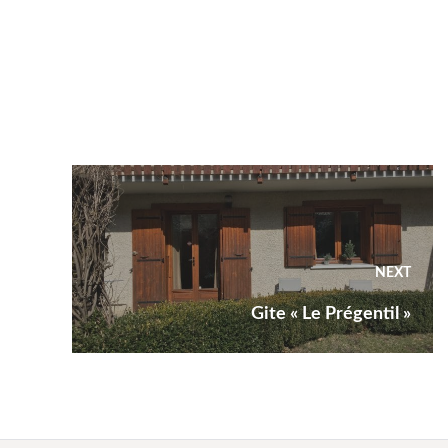
NEXT
Next
Gite « Le Prégentil »
post: