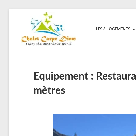
Skip
to
content
LES 3 LOGEMENTS
CHALET
Vakantiewoningen
voor
CARPE
actieve
vakanties
DIEM
in
Frankrijk
Equipement :
Restaura
mètres