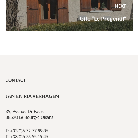
navigatie
NEXT
Next
Gite “Le Prégentil”
post:
CONTACT
JAN EN RIA VERHAGEN
39, Avenue Dr Faure
38520 Le Bourg-d’Oisans
T: +33(0)6.72.77.89.85
T: +33(0)6.73.55.19.45