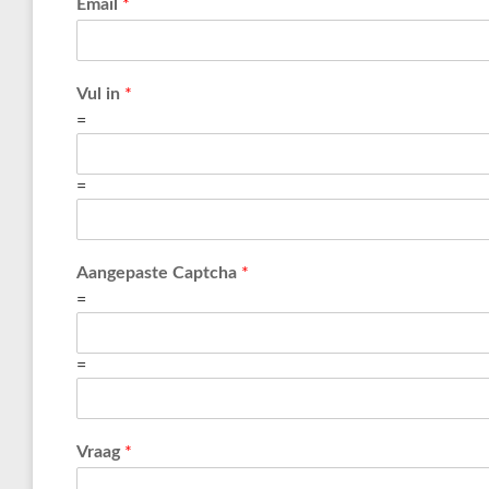
Email
*
Vul in
*
=
=
Aangepaste Captcha
*
=
=
Vraag
*