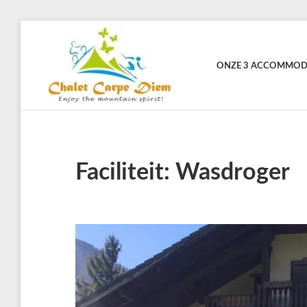
Skip
to
content
ONZE 3 ACCOMMOD
CHALET
Vakantiewoningen
voor
CARPE
actieve
vakanties
DIEM
in
Frankrijk
Faciliteit:
Wasdroger