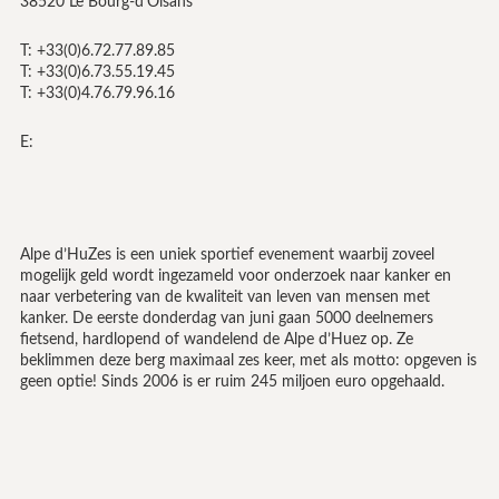
38520 Le Bourg-d’Oisans
T: +33(0)6.72.77.89.85
T: +33(0)6.73.55.19.45
T: +33(0)4.76.79.96.16
E:
Alpe d’HuZes is een uniek sportief evenement waarbij zoveel
mogelijk geld wordt ingezameld voor onderzoek naar kanker en
naar verbetering van de kwaliteit van leven van mensen met
kanker. De eerste donderdag van juni gaan 5000 deelnemers
fietsend, hardlopend of wandelend de Alpe d’Huez op. Ze
beklimmen deze berg maximaal zes keer, met als motto: opgeven is
geen optie! Sinds 2006 is er ruim 245 miljoen euro opgehaald.